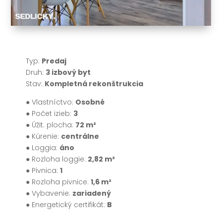
l
u
ž
b
Typ:
Predaj
Druh:
3 izbový byt
y
Stav:
Kompletná rekonštrukcia
● Vlastníctvo:
Osobné
● Počet izieb:
3
O
● Úžit. plocha:
72 m²
n
● Kúrenie:
centrálne
● Loggia:
áno
á
● Rozloha loggie:
2,82 m²
s
● Pivnica:
1
● Rozloha pivnice:
1,6 m²
● Vybavenie:
zariadený
K
● Energetický certifikát:
B