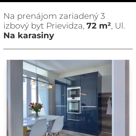
h
n
Na prenájom zariadený
3
u
izbový byt Prievidza
,
72 m²
, Ul.
t
Na karasiny
e
ľ
n
o
s
t
i
S