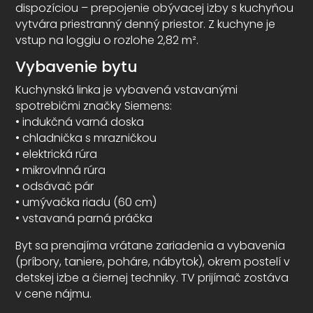
dispozíciou – prepojenie obývacej izby s kuchyňou
vytvára priestranný denný priestor. Z kuchyne je
vstup na loggiu o rozlohe 2,82 m².
Vybavenie bytu
Kuchynská linka je vybavená vstavanými
spotrebičmi značky Siemens:
• indukčná varná doska
• chladnička s mrazničkou
• elektrická rúra
• mikrovlnná rúra
• odsávač pár
• umývačka riadu (60 cm)
• vstavaná parná práčka
Byt sa prenajíma vrátane zariadenia a vybavenia
(príbory, taniere, poháre, nábytok), okrem postelí v
detskej izbe a čiernej techniky. TV prijímač zostáva
v cene nájmu.