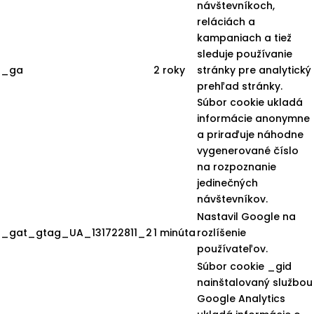
návštevníkoch,
reláciách a
kampaniach a tiež
sleduje používanie
_ga
2 roky
stránky pre analytický
prehľad stránky.
Súbor cookie ukladá
informácie anonymne
a priraďuje náhodne
vygenerované číslo
na rozpoznanie
jedinečných
návštevníkov.
Nastavil Google na
_gat_gtag_UA_131722811_2
1 minúta
rozlíšenie
používateľov.
Súbor cookie _gid
nainštalovaný službou
Google Analytics