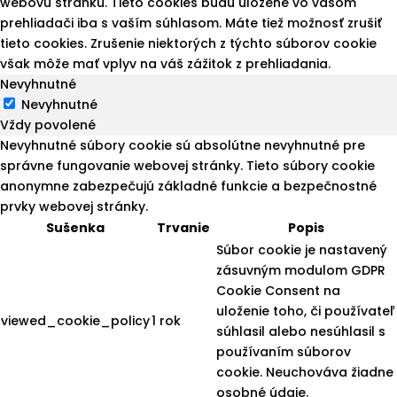
webovú stránku. Tieto cookies budú uložené vo vašom
prehliadači iba s vaším súhlasom. Máte tiež možnosť zrušiť
tieto cookies. Zrušenie niektorých z týchto súborov cookie
však môže mať vplyv na váš zážitok z prehliadania.
Nevyhnutné
Nevyhnutné
Vždy povolené
Nevyhnutné súbory cookie sú absolútne nevyhnutné pre
správne fungovanie webovej stránky. Tieto súbory cookie
anonymne zabezpečujú základné funkcie a bezpečnostné
prvky webovej stránky.
Sušenka
Trvanie
Popis
Súbor cookie je nastavený
zásuvným modulom GDPR
Cookie Consent na
uloženie toho, či používateľ
viewed_cookie_policy
1 rok
súhlasil alebo nesúhlasil s
používaním súborov
cookie. Neuchováva žiadne
osobné údaje.