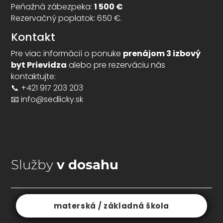
Peňažná zábezpeka:
1 500 €
Rezervačný poplatok: 650 €.
Kontakt
Pre viac informácií o ponuke
prenájom 3 izbový
byt Prievidza
alebo pre rezerváciu nás
kontaktujte:
📞 +421 917 203 203
📧 info@sedlicky.sk
prenájom 3 izbový byt Prievidza, lacný prenájom byt
Prievidza, 3i byt Prievidza, moderný byt na prenájom
Prievidza, prenájom bytu Na Karasiny, dlhodobý
prenájom byty Prievidza, realitná ponuka Prievidza
prenájom
Služby
v dosahu
materská / základná škola