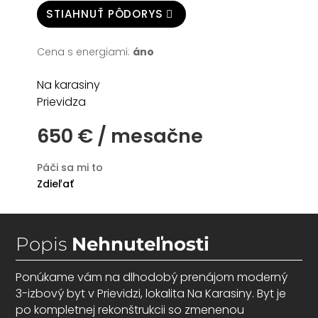
o
STIAHNUŤ PÔDORYS
n
t
Cena s energiami:
áno
a
Na karasiny
k
Prievidza
t
650 € / mesačne
Páči sa mi to
Zdieľať
Popis
Nehnuteľnosti
Ponúkame vám na dlhodobý prenájom moderný
3-izbový byt v Prievidzi, lokalita Na Karasiny. Byt je
po kompletnej rekonštrukcii so zmenenou