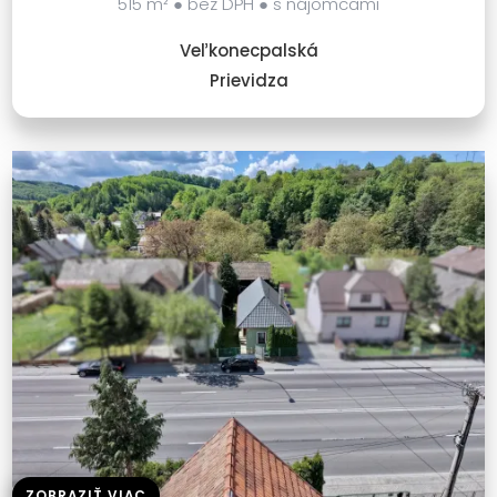
515 m² ● bez DPH ● s nájomcami
Veľkonecpalská
Prievidza
ZOBRAZIŤ VIAC