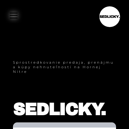
≡
D
o
Sprostredkovanie predaja, prenájmu
a kúpy nehnuteľností na Hornej
m
Nitre
o
v
SEDLICKY.
N
e