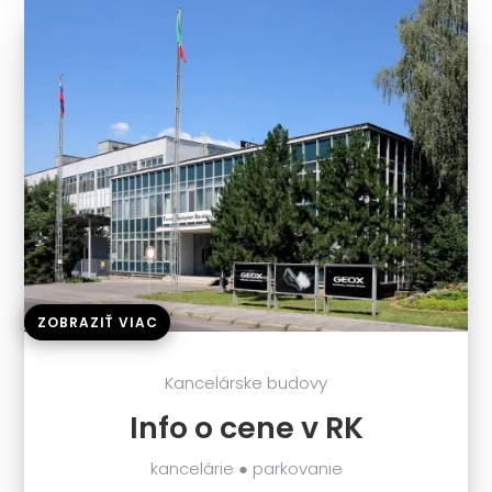
ZOBRAZIŤ VIAC
Kancelárske budovy
Info o cene v RK
kancelárie ● parkovanie