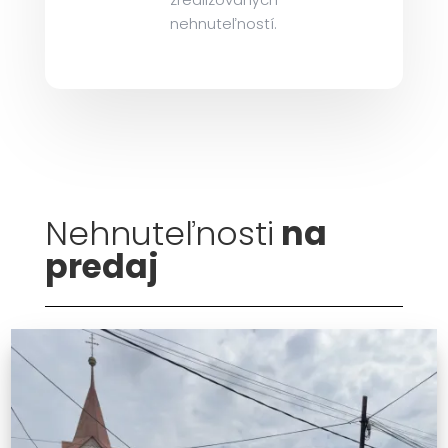
o
nehnuteľností.
n
t
a
k
t
Nehnuteľnosti
na
predaj