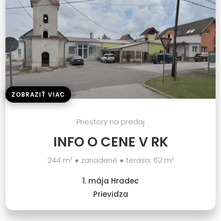
ZOBRAZIŤ VIAC
Priestory na predaj
INFO O CENE V RK
244 m² ● zariadené ● terasa: 62 m²
1. mája Hradec
Prievidza