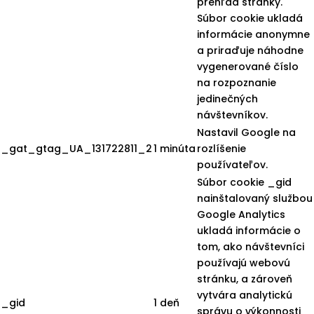
prehľad stránky.
Súbor cookie ukladá
informácie anonymne
a priraďuje náhodne
vygenerované číslo
na rozpoznanie
jedinečných
návštevníkov.
Nastavil Google na
_gat_gtag_UA_131722811_2
1 minúta
rozlíšenie
používateľov.
Súbor cookie _gid
nainštalovaný službou
Google Analytics
ukladá informácie o
tom, ako návštevníci
používajú webovú
stránku, a zároveň
vytvára analytickú
_gid
1 deň
správu o výkonnosti