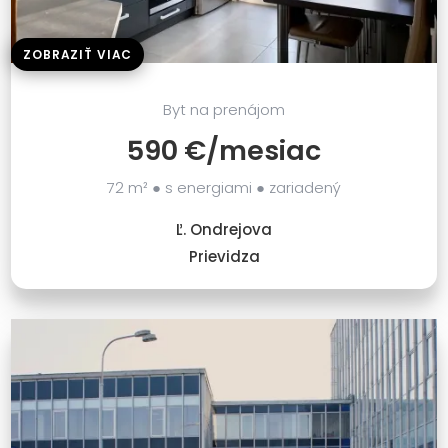
ZOBRAZIŤ VIAC
Byt na prenájom
590 €/mesiac
72 m² ● s energiami ● zariadený
Ľ. Ondrejova
Prievidza