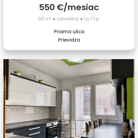
550 €/mesiac
58 m² ● zariadený ● 1.p./3.p.
Priama ulica
Prievidza