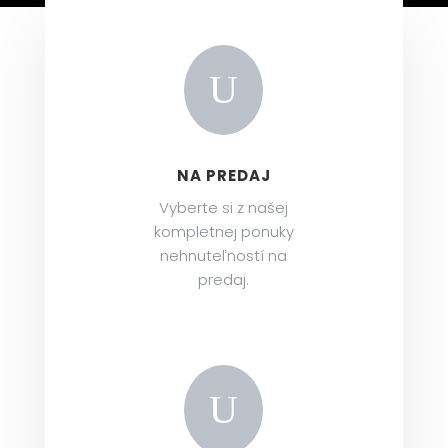
h
n
u
U
t
e
NA PREDAJ
ľ
Vyberte si z našej
n
kompletnej ponuky
o
nehnuteľností na
predaj.
s
t
i
U
S