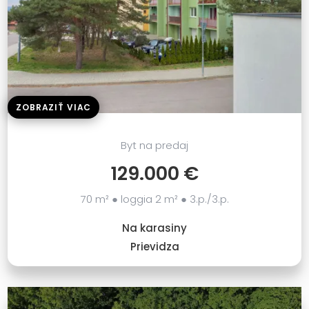
ZOBRAZIŤ VIAC
Byt na predaj
129.000 €
70 m² ● loggia 2 m² ● 3.p./3.p.
Na karasiny
Prievidza